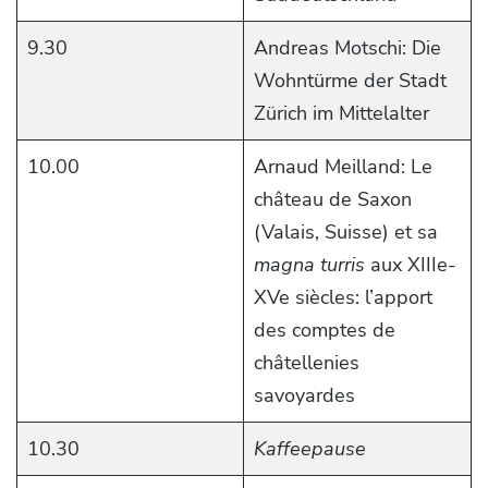
9.30
Andreas Motschi: Die
Wohntürme der Stadt
Zürich im Mittelalter
10.00
Arnaud Meilland: Le
château de Saxon
(Valais, Suisse) et sa
magna turris
aux XIIIe-
XVe siècles: l’apport
des comptes de
châtellenies
savoyardes
10.30
Kaffeepause